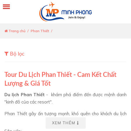
Trang chủ
Phan Thiết
Bộ lọc
Tour Du Lịch Phan Thiết - Cam Kết Chất
Lượng & Giá Tốt
Du lịch Phan Thiết
- khám phá điểm đến được mệnh danh
"kinh đô của các resort".
Phan Thiết gây ấn tượng mạnh, khó quên cho khách du lịch
trong và ngoài nước bởi những bãi biển dải cát trắng ngần,
XEM THÊM
với làng cá duyên dáng và nguồn động thực vật phong phú.