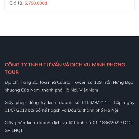
Giá từ:
5.750.000đ
CÔNG TY TNHH TƯ VẤN VÀ DỊCH VỤ MINH PHONG
TOUR
Địa chỉ: Tầng 21, tòa nhà Capital Tower, số 109 Trần Hưng Đạo,
phường Cửa Nam, thành phố Hà Nội, Việt Nam
Giấy phép đăng ký kinh doanh số 0108797214 - Cấp ngày
01/07/2019 bởi Sở Kế hoạch và Đầu tư thành phố Hà Nội
Giấy phép kinh doanh dịch vụ lữ hành số 01-1836/2022/TCDL-
GP LHQT