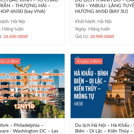
TRẤN – THƯỢNG HẢI –
TÂN – YABULI- LÀNG TUY
OP 6N5Đ (bay VNA)
HƯƠNG 6N5Đ (BAY 3U)
hành: Hà Nội
Khởi hành: Hà Nội
: Hàng tuần
Ngày: Hàng tuần
ừ:
Giá từ:
24.690.000đ
28.990.000đ
gày 11 đêm
4 ngày 3 đêm
ork – Philadelphia –
Du lịch Hà Nội – Hà Khẩu -
ware - Washington DC – Las
Biên – Di Lặc – Kiến Thủy 