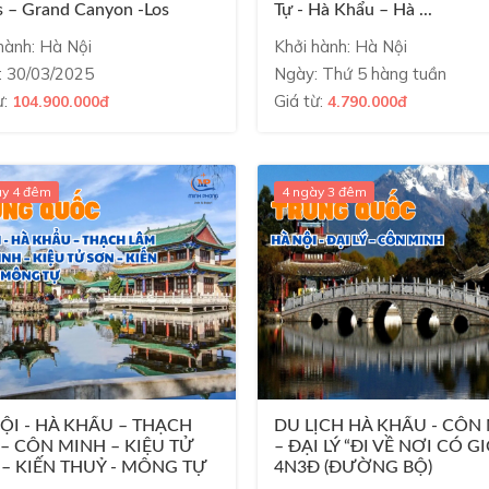
s – Grand Canyon -Los
Tự - Hà Khẩu – Hà ...
es – San Diego – ...
hành: Hà Nội
Khởi hành: Hà Nội
: 30/03/2025
Ngày: Thứ 5 hàng tuần
ừ:
Giá từ:
104.900.000đ
4.790.000đ
ày 4 đêm
4 ngày 3 đêm
ỘI - HÀ KHẨU – THẠCH
DU LỊCH HÀ KHẨU - CÔN
– CÔN MINH – KIỆU TỬ
– ĐẠI LÝ “ĐI VỀ NƠI CÓ GI
– KIẾN THUỶ - MÔNG TỰ
4N3Đ (ĐƯỜNG BỘ)
...