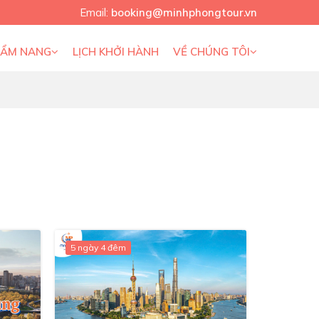
Email:
booking@minhphongtour.vn
CẨM NANG
LỊCH KHỞI HÀNH
VỀ CHÚNG TÔI
5 ngày 4 đêm