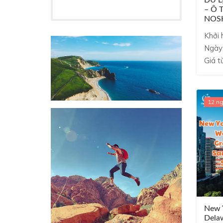
– Ô 
NOSH
Khởi 
Ngày
Giá t
12 n
New Y
Dela