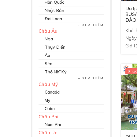
Hàn Quốc
Du lị
Nhật Bản
BUSA
Đài Loan
ĐẢO 
XEM THÊM
Vietn
Khởi 
Châu Âu
Ngày
Nga
Giá t
Thụy Điển
Áo
Séc
6 ng
Thổ Nhĩ Kỳ
XEM THÊM
Châu Mỹ
Canada
Mỹ
Cuba
Châu Phi
Nam Phi
Châu Úc
DU L