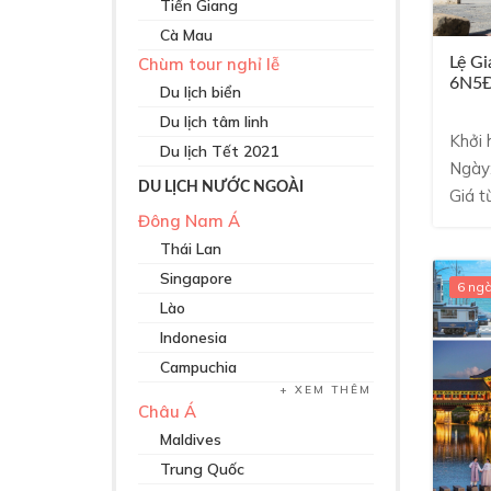
Tiền Giang
Cà Mau
Lệ Gi
Chùm tour nghỉ lễ
6N5Đ
Du lịch biển
Du lịch tâm linh
Khởi 
Du lịch Tết 2021
Ngày
DU LỊCH NƯỚC NGOÀI
Giá t
Đông Nam Á
Thái Lan
Singapore
6 ng
Lào
Indonesia
Campuchia
XEM THÊM
Châu Á
Maldives
Trung Quốc