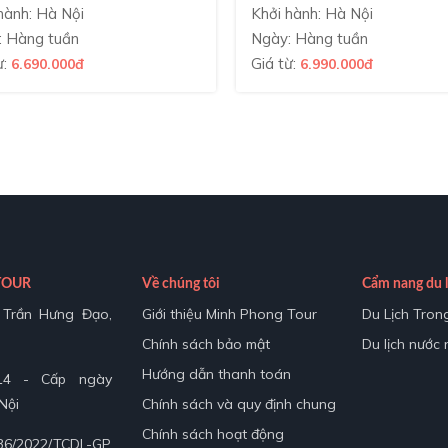
hành: Hà Nội
Khởi hành: Hà Nội
: Hàng tuần
Ngày: Hàng tuần
ừ:
Giá từ:
6.690.000đ
6.990.000đ
TOUR
Về chúng tôi
Cẩm nang du l
9 Trần Hưng Đạo,
Giới thiệu Minh Phong Tour
Du Lịch Tron
Chính sách bảo mật
Du lịch nước
Hướng dẫn thanh toán
14 - Cấp ngày
Nội
Chính sách và quy định chung
Chính sách hoạt động
36/2022/TCDL-GP