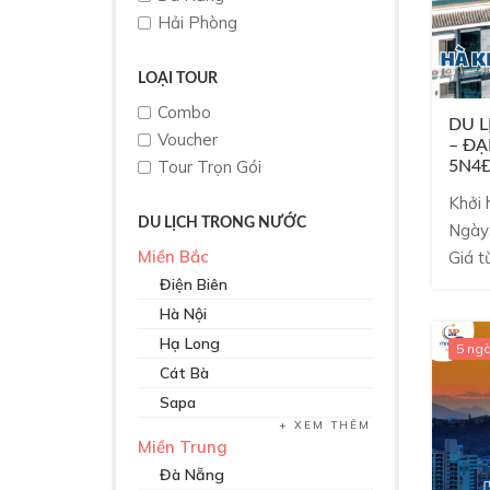
Hải Phòng
LOẠI TOUR
Combo
DU L
Voucher
– ĐẠ
Tour Trọn Gói
5N4
Khởi 
DU LỊCH TRONG NƯỚC
Ngày
Miền Bắc
Giá t
Điện Biên
Hà Nội
Hạ Long
5 ng
Cát Bà
Sapa
XEM THÊM
Miền Trung
Đà Nẵng