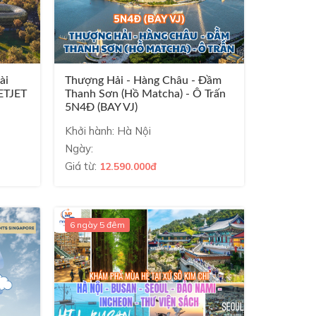
ài
Thượng Hải - Hàng Châu - Đầm
ETJET
Thanh Sơn (Hồ Matcha) - Ô Trấn
5N4Đ (BAY VJ)
Khởi hành: Hà Nội
Ngày:
Giá từ:
12.590.000đ
6 ngày 5 đêm