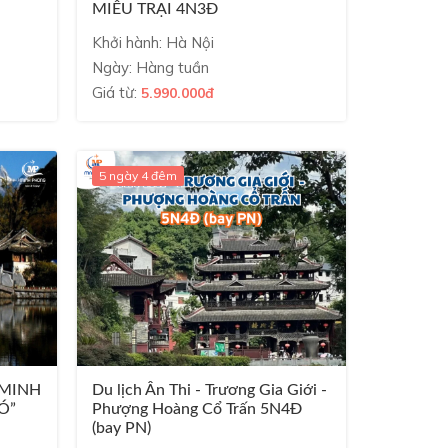
MIÊU TRẠI 4N3Đ
Khởi hành: Hà Nội
Ngày: Hàng tuần
Giá từ:
5.990.000đ
5 ngày 4 đêm
 MINH
Du lịch Ân Thi - Trương Gia Giới -
Ó”
Phượng Hoàng Cổ Trấn 5N4Đ
(bay PN)