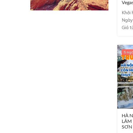
Vega
Angel
Khởi 
Ngày
Giá t
5 ng
HÀ N
LÂM 
SƠN 
5N4Đ 