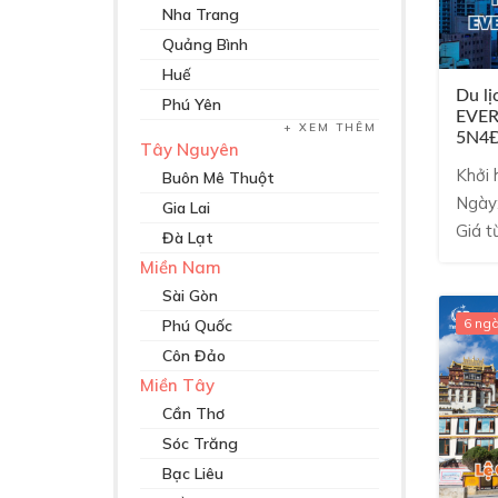
Nha Trang
Quảng Bình
Huế
Du l
Phú Yên
EVE
XEM THÊM
5N4Đ
Tây Nguyên
Khởi 
Buôn Mê Thuột
Ngày
Gia Lai
Giá t
Đà Lạt
Miền Nam
Sài Gòn
6 ng
Phú Quốc
Côn Đảo
Miền Tây
Cần Thơ
Sóc Trăng
Bạc Liêu