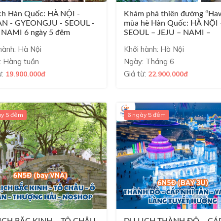
ch Hàn Quốc: HÀ NỘI -
Khám phá thiên đường “Haw
N - GYEONGJU - SEOUL -
mùa hè Hàn Quốc: HÀ NỘI 
NAMI 6 ngày 5 đêm
SEOUL – JEJU – NAMI –
am Airlines
CAMELLIA HILL ...
hành: Hà Nội
Khởi hành: Hà Nội
: Hàng tuần
Ngày: Tháng 6
ừ:
Giá từ:
19.900.000đ
22.900.000đ
ày 5 đêm
6 ngày 5 đêm
ỊCH BẮC KINH – TÔ CHÂU
DU LỊCH THÀNH ĐÔ – CÁ