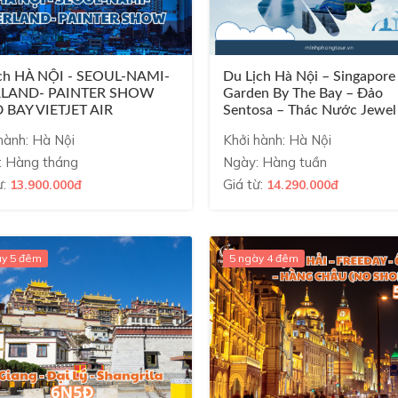
ịch HÀ NỘI - SEOUL-NAMI-
Du Lịch Hà Nội – Singapore
RLAND- PAINTER SHOW
Garden By The Bay – Đảo
 BAY VIETJET AIR
Sentosa – Thác Nước Jewel
Nội 4n3đ ...
hành: Hà Nội
Khởi hành: Hà Nội
: Hàng tháng
Ngày: Hàng tuần
ừ:
Giá từ:
13.900.000đ
14.290.000đ
ày 5 đêm
5 ngày 4 đêm