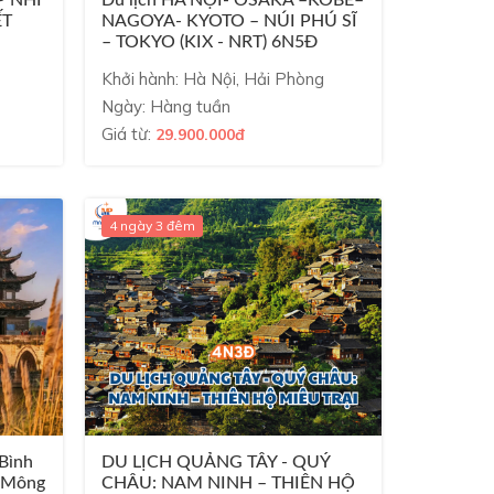
ẾT
NAGOYA- KYOTO – NÚI PHÚ SĨ
– TOKYO (KIX - NRT) 6N5Đ
Vietjet Air
Khởi hành: Hà Nội, Hải Phòng
Ngày: Hàng tuần
Giá từ:
29.900.000đ
4 ngày 3 đêm
 Bình
DU LỊCH QUẢNG TÂY - QUÝ
– Mông
CHÂU: NAM NINH – THIÊN HỘ