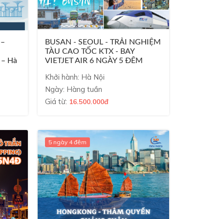
 –
BUSAN - SEOUL - TRẢI NGHIỆM
TÀU CAO TỐC KTX - BAY
 – Hà
VIETJET AIR 6 NGÀY 5 ĐÊM
Khởi hành: Hà Nội
Ngày: Hàng tuần
Giá từ:
16.500.000đ
5 ngày 4 đêm