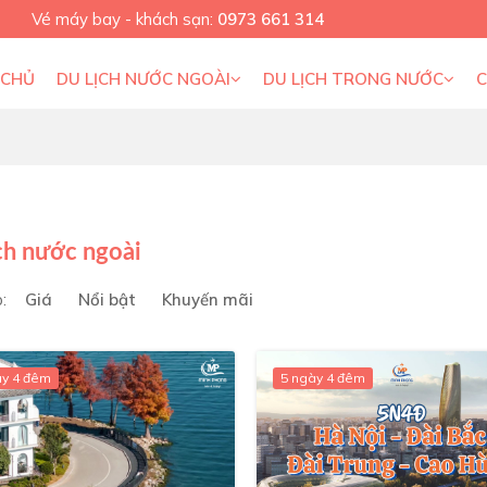
Vé máy bay - khách sạn:
0973 661 314
 CHỦ
DU LỊCH NƯỚC NGOÀI
DU LỊCH TRONG NƯỚC
ch nước ngoài
:
Giá
Nổi bật
Khuyến mãi
ày 4 đêm
5 ngày 4 đêm