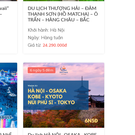
aii”
DU LỊCH THƯỢNG HẢI – ĐẦM
–
THANH SƠN (HỒ MATCHA) – Ô
TRẤN – HÀNG CHÂU – BẮC
KINH – NOSHOP ...
Khởi hành: Hà Nội
Ngày: Hàng tuần
Giá từ:
24.290.000đ
6 ngày 5 đêm
P NHĨ
Du lịch HÀ NỘI- OSAKA –KOBE–