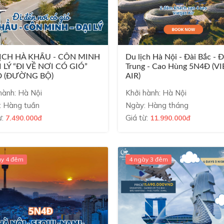
ỊCH HÀ KHẨU - CÔN MINH
Du lịch Hà Nội - Đài Bắc - Đ
I LÝ “ĐI VỀ NƠI CÓ GIÓ”
Trung - Cao Hùng 5N4Đ (VI
Đ (ĐƯỜNG BỘ)
AIR)
hành: Hà Nội
Khởi hành: Hà Nội
: Hàng tuần
Ngày: Hàng tháng
ừ:
Giá từ:
7.490.000đ
11.990.000đ
ày 4 đêm
4 ngày 3 đêm