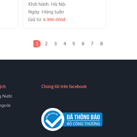
Khởi hành: Hà Nội
Ngày: Hàng tuần
Giá từ:
6.990.000đ
1
2
3
4
5
6
7
8
ịch
Chúng tôi trên facebook
g Nước
 ngoài