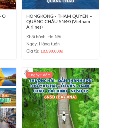
- Ô
HONGKONG - THÂM QUYẾN –
QUẢNG CHÂU 5N4Đ (Vietnam
Airlines)
Khởi hành: Hà Nội
Ngày: Hàng tuần
Giá từ:
18.590.000đ
6 ngày 5 đêm