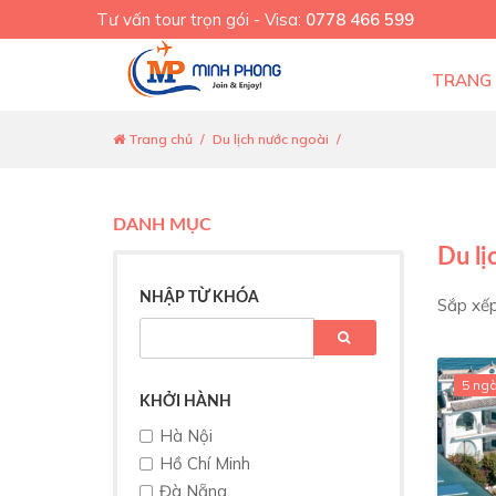
Tư vấn tour trọn gói - Visa:
0778 466 599
TRANG
Trang chủ
Du lịch nước ngoài
DANH MỤC
Du lị
NHẬP TỪ KHÓA
Sắp xếp
5 ng
KHỞI HÀNH
Hà Nội
Hồ Chí Minh
Đà Nẵng