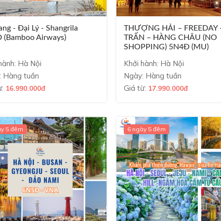
ang - Đại Lý - Shangrila
THƯỢNG HẢI – FREEDAY 
 (Bamboo Airways)
TRẤN – HÀNG CHÂU (NO
SHOPPING) 5N4Đ (MU)
hành: Hà Nội
Khởi hành: Hà Nội
: Hàng tuần
Ngày: Hàng tuần
ừ:
Giá từ:
16.990.000đ
17.990.000đ
ày 5 đêm
6 ngày 5 đêm