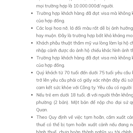
mọi trường hợp là 10.000.000đ/ người.
Trường hợp khách hàng đã đạt visa mà không k
của hợp đồng.
Các loại hoa nở, lá đổi màu rất dễ bị ảnh hưởng
hay muộn. Đây là trường hợp bất khả kháng mo
Khách phẫu thuật thẩm mỹ vui lòng làm lại hộ ch
nhập cảnh được do ảnh hộ chiếu khác hình ảnh th
Trường hợp khách hàng đã đạt visa mà không k
của hợp đồng.
Quý khách từ 70 tuổi đến dưới 75 tuổi yêu cầu 
trở lên yêu cầu phải có giấy xác nhận đầy đủ sứ
cam kết sức khỏe với Công ty. Yêu cầu có người 
Nếu trẻ em dưới 18 tuổi, đi với người thân khô
phường (2 bản). Một bản để nộp cho đại sứ q
Quan.
Theo Quy định về việc tạm hoãn, cấm xuất cảnh
thuế có thể bị tạm hoãn xuất cảnh nếu đang nợ
hành thuế, chưa hoàn thành nghĩa vụ tài chính