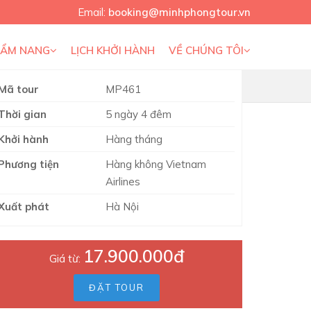
Email:
booking@minhphongtour.vn
CẨM NANG
LỊCH KHỞI HÀNH
VỀ CHÚNG TÔI
Mã tour
MP461
Thời gian
5 ngày 4 đêm
 TÁO 5N4Đ BAY VIETNAM
Khởi hành
Hàng tháng
Phương tiện
Hàng không Vietnam
Airlines
Xuất phát
Hà Nội
17.900.000đ
Giá từ:
ĐẶT TOUR