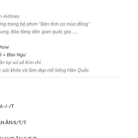
 Airlines
ng trong bộ phim “Bản tình ca mùa đông”
nh như Cố cung, Bảo tàng dân gian quốc gia……
Show
hố + Bào Ngư
n tại xứ sở Kim chi
sóc sức khỏe và làm đẹp nổi tiếng Hàn Quốc.
:-/-/T
AN ĂN:S/T/T