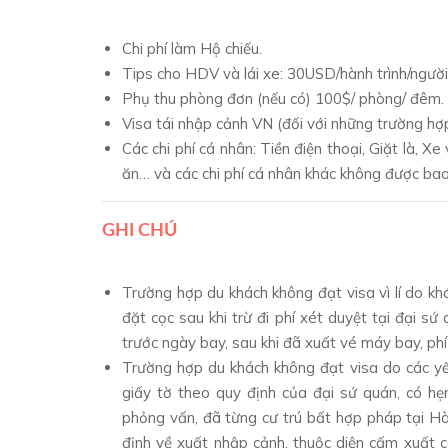
Chi phí làm Hộ chiếu.
Tips cho HDV và lái xe: 30USD/hành trình/người
Phụ thu phòng đơn (nếu có) 100$/ phòng/ đêm.
Visa tái nhập cảnh VN (đối với những trường hợp
Các chi phí cá nhân: Tiền điện thoại, Giặt là,
ăn… và các chi phí cá nhân khác không được ba
GHI CHÚ
Trường hợp du khách không đạt visa vì lí do kh
đặt cọc sau khi trừ đi phí xét duyệt tại đại sứ
trước ngày bay, sau khi đã xuất vé máy bay, ph
Trường hợp du khách không đạt visa do các yế
giấy tờ theo quy định của đại sứ quán, có hẹ
phỏng vấn, đã từng cư trú bất hợp pháp tại Hà
định về xuất nhập cảnh, thuộc diện cấm xuất c