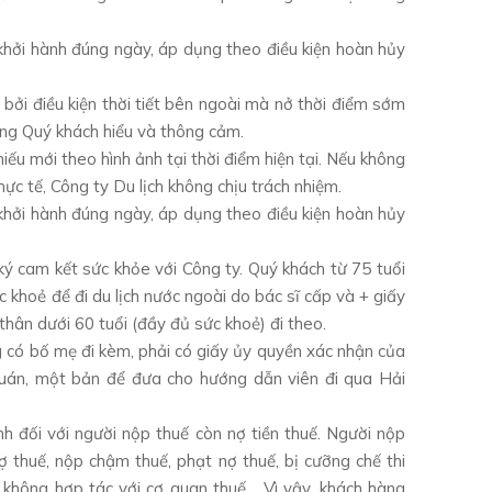
hởi hành đúng ngày, áp dụng theo điều kiện hoàn hủy
 bởi điều kiện thời tiết bên ngoài mà nở thời điểm sớm
ng Quý khách hiểu và thông cảm.
iếu mới theo hình ảnh tại thời điểm hiện tại. Nếu không
ực tế, Công ty Du lịch không chịu trách nhiệm.
hởi hành đúng ngày, áp dụng theo điều kiện hoàn hủy
ký cam kết sức khỏe với Công ty. Quý khách từ 75 tuổi
c khoẻ để đi du lịch nước ngoài do bác sĩ cấp và + giấy
thân dưới 60 tuổi (đầy đủ sức khoẻ) đi theo.
ng có bố mẹ đi kèm, phải có giấy ủy quyền xác nhận của
uán, một bản để đưa cho hướng dẫn viên đi qua Hải
 đối với người nộp thuế còn nợ tiền thuế. Người nộp
 thuế, nộp chậm thuế, phạt nợ thuế, bị cưỡng chế thi
, không hợp tác với cơ quan thuế… Vì vậy, khách hàng