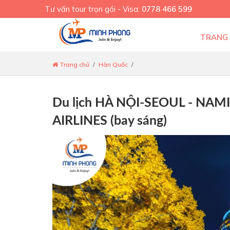
Tư vấn tour trọn gói - Visa:
0778 466 599
TRANG
Trang chủ
Hàn Quốc
Du lịch HÀ NỘI-SEOUL - NA
AIRLINES (bay sáng)