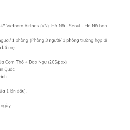
* Vietnam Airlines (VN): Hà Nội - Seoul - Hà Nội bao
người/ 1 phòng (Phòng 3 người/ 1 phòng trường hợp đi
i bố mẹ.
 bữa Cơm Thố + Bào Ngư (20$/pax)
̀n Quốc.
̀nh.
a 1 lần đầu).
/ ngày.