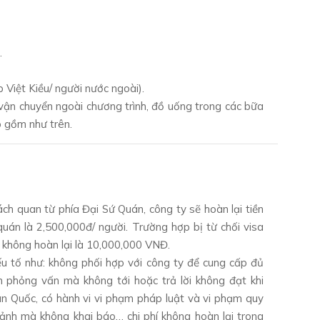
.
 Việt Kiều/ người nước ngoài).
 Xe vận chuyển ngoài chương trình, đồ uống trong các bữa
o gồm như trên.
ách quan từ phía Đại Sứ Quán, công ty sẽ hoàn lại tiền
 quán là 2,500,000đ/ người. Trường hợp bị từ chối visa
í không hoàn lại là 10,000,000 VNĐ.
u tố như: không phối hợp với công ty để cung cấp đủ
n phỏng vấn mà không tới hoặc trả lời không đạt khi
n Quốc, có hành vi vi phạm pháp luật và vi phạm quy
ảnh mà không khai báo… chi phí không hoàn lại trong