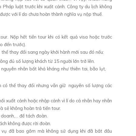
 Pháp luật trước khi xuất cảnh. Công ty du lịch không
được với lí do chưa hoàn thành nghĩa vụ nộp thuế.
our. Nộp hết tiền tour khi có kết quả visa hoặc trước
ào đến trước).
có thể thay đổi sang ngày khởi hành mới sau đó nếu:
ng đủ số lượng khách từ 15 người lớn trở lên.
 nguyên nhân bất khả kháng như thiên tai, bão lụt,
 có thể thay đổi nhưng vẫn giữ nguyên số lượng các
ối xuất cảnh hoặc nhập cảnh vì lí do cá nhân hay nhân
và sẽ không hoàn trả tiền tour.
nh doanh,… để tách đoàn.
hách không được rời đoàn.
ịch vụ đã bao gồm mà không sử dụng khi đã bắt đầu