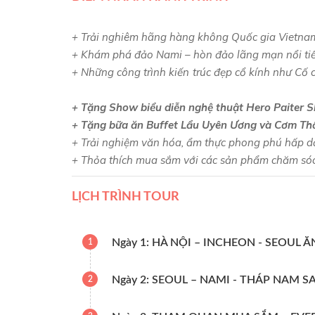
+ Trải nghiêm hãng hàng không Quốc gia Vietnam
+ Khám phá đảo Nami – hòn đảo lãng mạn nổi tiế
+ Những công trình kiến trúc đẹp cổ kí
+ Tặng Show biểu diễn nghệ thuật Hero Paiter 
+ Tặng bữa ăn Buffet Lẩu Uyên Ương và Cơm T
+ Trải nghiệm văn hóa, ẩm thực phong phú hấp dẫ
+ Thỏa thích mua sắm với các sản phẩm chăm 
LỊCH TRÌNH TOUR
Ngày 1: HÀ NỘI – INCHEON - SEOUL ĂN
1
Ngày 2: SEOUL – NAMI - THÁP NAM S
2