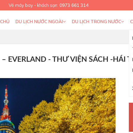
Vé máy bay - khách sạn:
0973 661 314
 CHỦ
DU LỊCH NƯỚC NGOÀI
DU LỊCH TRONG NƯỚC
MI – EVERLAND - THƯ VIỆN SÁCH -HÁI