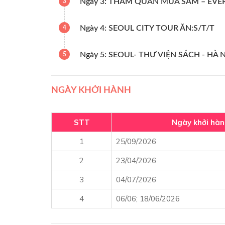
Ngày 3: THAM QUAN MUA SẮM – EVE
3
Ngày 4: SEOUL CITY TOUR ĂN:S/T/T
4
Ngày 5: SEOUL- THƯ VIỆN SÁCH - HÀ N
5
NGÀY KHỞI HÀNH
STT
Ngày khởi hàn
1
25/09/2026
2
23/04/2026
3
04/07/2026
4
06/06; 18/06/2026