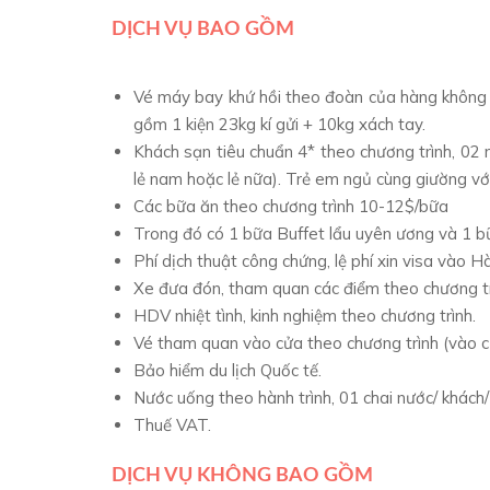
DỊCH VỤ BAO GỒM
Vé máy bay khứ hồi theo đoàn của hàng không 4
gồm 1 kiện 23kg kí gửi + 10kg xách tay.
Khách sạn tiêu chuẩn 4* theo chương trình, 02 
lẻ nam hoặc lẻ nữa). Trẻ em ngủ cùng giường vớ
Các bữa ăn theo chương trình 10-12$/bữa
Trong đó có 1 bữa Buffet lẩu uyên ương và 1
Phí dịch thuật công chứng, lệ phí xin visa vào Ha
Xe đưa đón, tham quan các điểm theo chương tri
HDV nhiệt tình, kinh nghiệm theo chương trình.
Vé tham quan vào cửa theo chương trình (vào cử
Bảo hiểm du lịch Quốc tế.
Nước uống theo hành trình, 01 chai nước/ khách
Thuế VAT.
DỊCH VỤ KHÔNG BAO GỒM