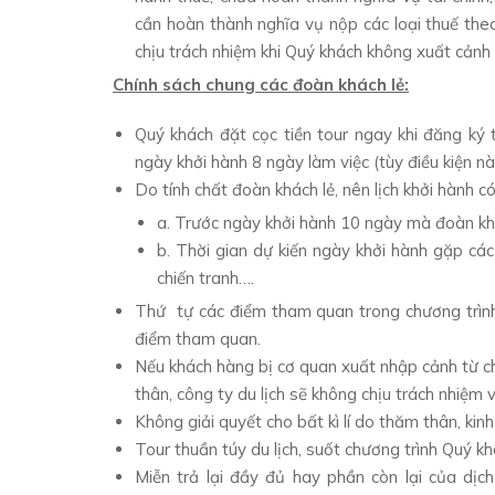
cần hoàn thành nghĩa vụ nộp các loại thuế theo
chịu trách nhiệm khi Quý khách không xuất cảnh 
Chính sách chung các đoàn khách lẻ:
Quý khách đặt cọc tiền tour ngay khi đăng ký t
ngày khởi hành 8 ngày làm việc (tùy điều kiện n
Do tính chất đoàn khách lẻ, nên lịch khởi hành 
a. Trước ngày khởi hành 10 ngày mà đoàn khô
b. Thời gian dự kiến ngày khởi hành gặp các
chiến tranh….
Thứ tự các điểm tham quan trong chương trình
điểm tham quan.
Nếu khách hàng bị cơ quan xuất nhập cảnh từ ch
thân, công ty du lịch sẽ không chịu trách nhiệm 
Không giải quyết cho bất kì lí do thăm thân, ki
Tour thuần túy du lịch, suốt chương trình Quý k
Miễn trả lại đầy đủ hay phần còn lại của d